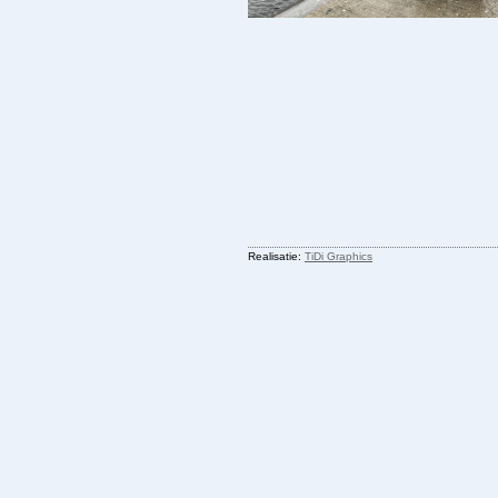
Realisatie:
TiDi Graphics