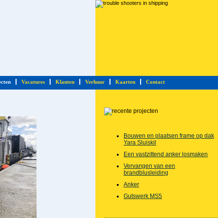
ecten
Vacatures
Klanten
Verhuur
Kaarten
Contact
Bouwen en plaatsen frame op dak
Yara Sluiskil
Een vastzittend anker losmaken
Vervangen van een
brandblusleiding
Anker
Gutswerk MS5