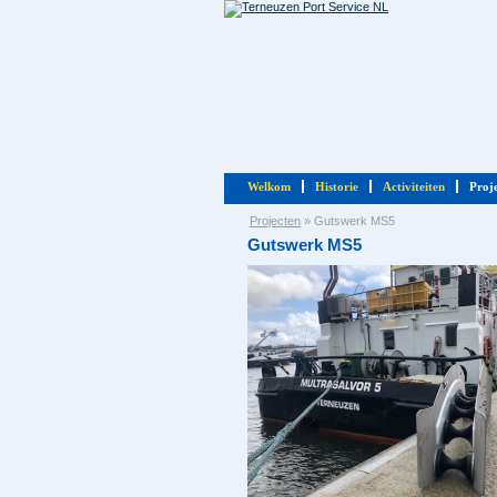
Welkom
Historie
Activiteiten
Proj
Projecten
»
Gutswerk MS5
Gutswerk MS5